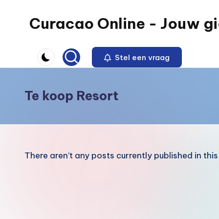
Curacao Online - Jouw g
Skip
to
Jouw
content
gids
Stel een vraag
voor
wonen
Te koop Resort
op
Dushi
Curacao
There aren’t any posts currently published in thi