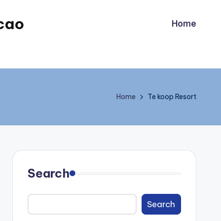
cao
Home
Home
Te koop Resort
Search
Search