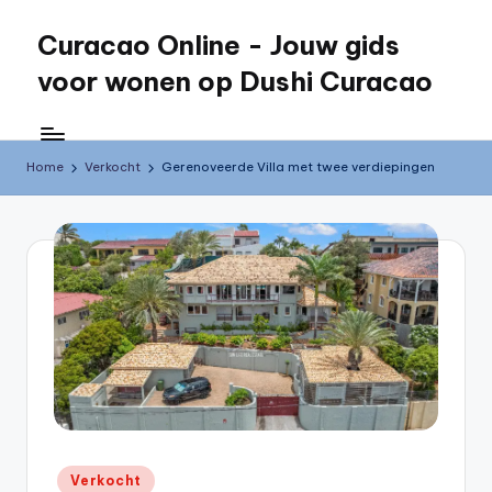
Curacao Online - Jouw gids
Skip
to
voor wonen op Dushi Curacao
content
Jouw
gids
voor
Home
Verkocht
Gerenoveerde Villa met twee verdiepingen
wonen
op
Dushi
Curacao
Posted
Verkocht