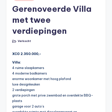
in
Gerenoveerde Villa
met twee
verdiepingen
Verkocht
Posted
in
XCG 2.350.000,-
Villa:
4 ruime slaapkamers
4 moderne badkamers
enorme woonkamer met hoog plafond
luxe designkeuken
2 verdiepingen
grote porch met prive zwembad en overdekte BBQ-
plaats
garage voor 2 auto’s
overdekte ruimte met dieselaggregaat en