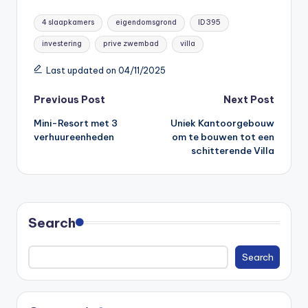
l
Tags:
t
4 slaapkamers
eigendomsgrond
ID 395
e
investering
prive zwembad
villa
r
n
Last updated on 04/11/2025
a
t
Post
Previous Post
Next Post
i
Mini-Resort met 3
Uniek Kantoorgebouw
navigation
v
verhuureenheden
om te bouwen tot een
e
schitterende Villa
:
Search
Search