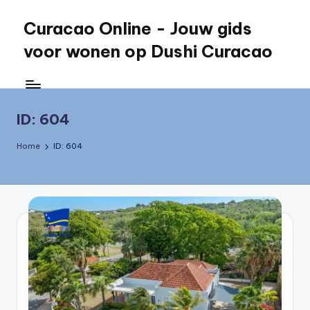
Curacao Online - Jouw gids
Skip
to
voor wonen op Dushi Curacao
content
Jouw
gids
voor
ID: 604
wonen
op
Home
ID: 604
Dushi
Curacao