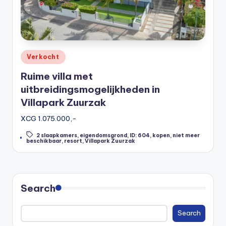
Posted
Verkocht
in
Ruime villa met
uitbreidingsmogelijkheden in
Villapark Zuurzak
XCG 1.075.000,-
2 slaapkamers
,
eigendomsgrond
,
ID: 604
,
kopen
,
niet meer
Tags:
beschikbaar
,
resort
,
Villapark Zuurzak
Search
Search