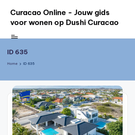
Curacao Online - Jouw gids
Skip
to
voor wonen op Dushi Curacao
content
Jouw
gids
voor
ID 635
wonen
op
Home
ID 635
Dushi
Curacao