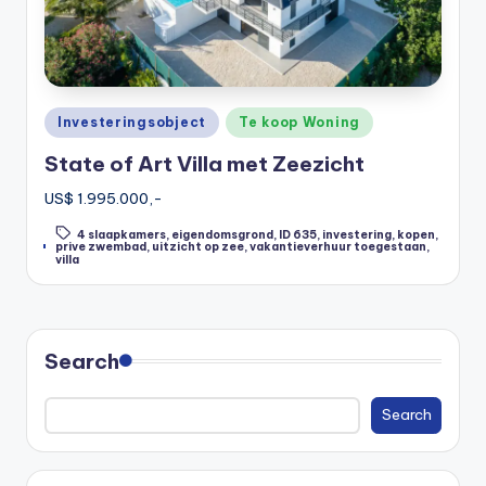
Posted
Investeringsobject
Te koop Woning
in
State of Art Villa met Zeezicht
US$ 1.995.000,-
4 slaapkamers
,
eigendomsgrond
,
ID 635
,
investering
,
kopen
,
Tags:
prive zwembad
,
uitzicht op zee
,
vakantieverhuur toegestaan
,
villa
Search
Search