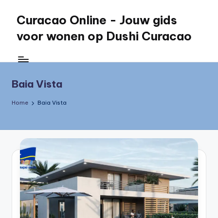
Curacao Online - Jouw gids
Skip
to
voor wonen op Dushi Curacao
content
Jouw
gids
voor
Baia Vista
wonen
op
Home
Baia Vista
Dushi
Curacao