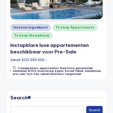
Posted
Investeringsobject
Te koop Appartement
in
Te koop Nieuwbouw
Instapklare luxe appartementen
beschikbaar voor Pre-Sale
Vanaf XCG 555.000,-
2 slaapkamers
,
appartement
,
Baia Vista
,
gezamenlijk
Tags:
zwembad
,
ID 612
,
investering
,
kopen
,
Koraal Tabak
,
nieuwbouw
,
pre-sale
,
turn-key
,
vakantieverhuur toegestaan
Search
Search