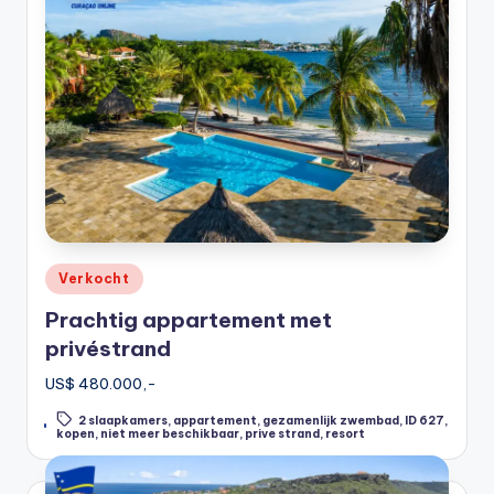
Posted
Verkocht
in
Prachtig appartement met
privéstrand
US$ 480.000,-
2 slaapkamers
,
appartement
,
gezamenlijk zwembad
,
ID 627
,
Tags:
kopen
,
niet meer beschikbaar
,
prive strand
,
resort