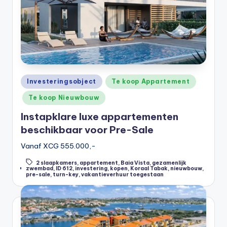
Posted
Investeringsobject
Te koop Appartement
in
Te koop Nieuwbouw
Instapklare luxe appartementen
beschikbaar voor Pre-Sale
Vanaf XCG 555.000,-
2 slaapkamers
,
appartement
,
Baia Vista
,
gezamenlijk
Tags:
zwembad
,
ID 612
,
investering
,
kopen
,
Koraal Tabak
,
nieuwbouw
,
pre-sale
,
turn-key
,
vakantieverhuur toegestaan