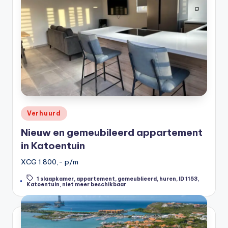
Posted
Verhuurd
in
Nieuw en gemeubileerd appartement
in Katoentuin
XCG 1.800,- p/m
1 slaapkamer
,
appartement
,
gemeublieerd
,
huren
,
ID 1153
,
Tags:
Katoentuin
,
niet meer beschikbaar