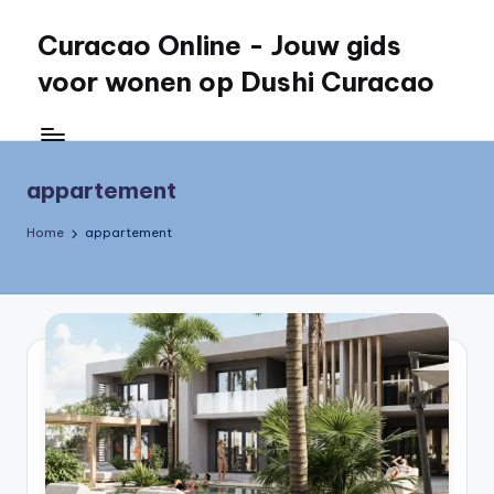
Curacao Online - Jouw gids
Skip
to
voor wonen op Dushi Curacao
content
Jouw
gids
voor
appartement
wonen
op
Home
appartement
Dushi
Curacao