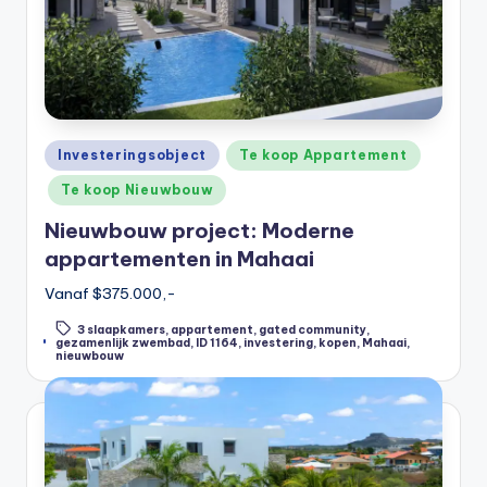
Posted
Investeringsobject
Te koop Appartement
in
Te koop Nieuwbouw
Nieuwbouw project: Moderne
appartementen in Mahaai
Vanaf $375.000,-
3 slaapkamers
,
appartement
,
gated community
,
Tags:
gezamenlijk zwembad
,
ID 1164
,
investering
,
kopen
,
Mahaai
,
nieuwbouw