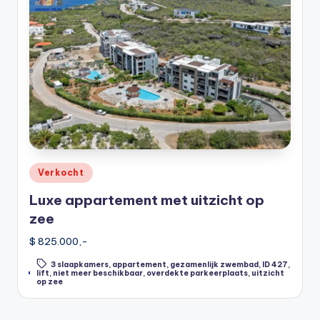
Posted
Verkocht
in
Luxe appartement met uitzicht op
zee
$ 825.000,-
3 slaapkamers
,
appartement
,
gezamenlijk zwembad
,
ID 427
,
Tags:
lift
,
niet meer beschikbaar
,
overdekte parkeerplaats
,
uitzicht
op zee