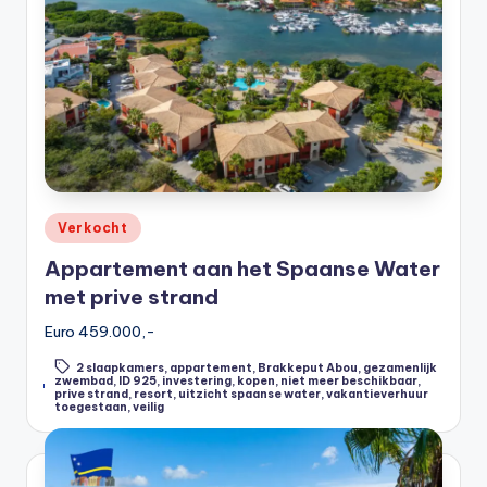
Posted
Verkocht
in
Appartement aan het Spaanse Water
met prive strand
Euro 459.000,-
2 slaapkamers
,
appartement
,
Brakkeput Abou
,
gezamenlijk
zwembad
,
ID 925
,
investering
,
kopen
,
niet meer beschikbaar
,
Tags:
prive strand
,
resort
,
uitzicht spaanse water
,
vakantieverhuur
toegestaan
,
veilig