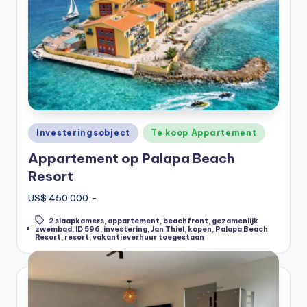
Posted
Investeringsobject
Te koop Appartement
in
Appartement op Palapa Beach
Resort
US$ 450.000,-
2 slaapkamers
,
appartement
,
beachfront
,
gezamenlijk
Tags:
zwembad
,
ID 596
,
investering
,
Jan Thiel
,
kopen
,
Palapa Beach
Resort
,
resort
,
vakantieverhuur toegestaan