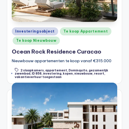
Posted
Investeringsobject
Te koop Appartement
in
Te koop Nieuwbouw
Ocean Rock Residence Curacao
Nieuwbouw appartementen te koop vanaf €315.000
2 slaapkamers
,
appartement
,
Dominquito
,
gezamenlijk
Tags:
zwembad
,
ID 858
,
investering
,
kopen
,
nieuwbouw
,
resort
,
vakantieverhuur toegestaan