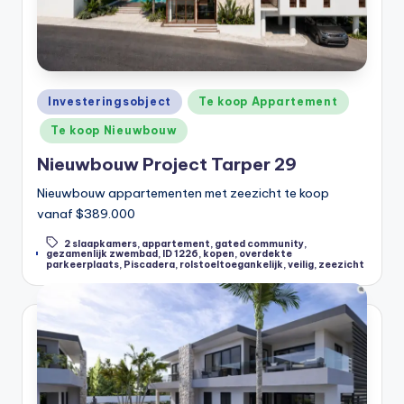
Posted
Investeringsobject
Te koop Appartement
in
Te koop Nieuwbouw
Nieuwbouw Project Tarper 29
Nieuwbouw appartementen met zeezicht te koop
vanaf $389.000
2 slaapkamers
,
appartement
,
gated community
,
Tags:
gezamenlijk zwembad
,
ID 1226
,
kopen
,
overdekte
parkeerplaats
,
Piscadera
,
rolstoeltoegankelijk
,
veilig
,
zeezicht