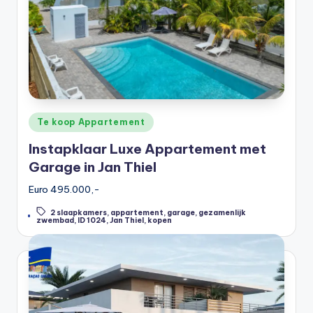
Posted
Te koop Appartement
in
Instapklaar Luxe Appartement met
Garage in Jan Thiel
Euro 495.000,-
2 slaapkamers
,
appartement
,
garage
,
gezamenlijk
Tags:
zwembad
,
ID 1024
,
Jan Thiel
,
kopen