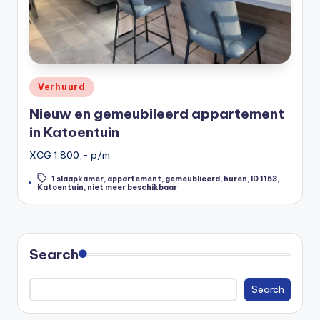
Posted
Verhuurd
in
Nieuw en gemeubileerd appartement
in Katoentuin
XCG 1.800,- p/m
1 slaapkamer
,
appartement
,
gemeublieerd
,
huren
,
ID 1153
,
Tags:
Katoentuin
,
niet meer beschikbaar
Search
Search