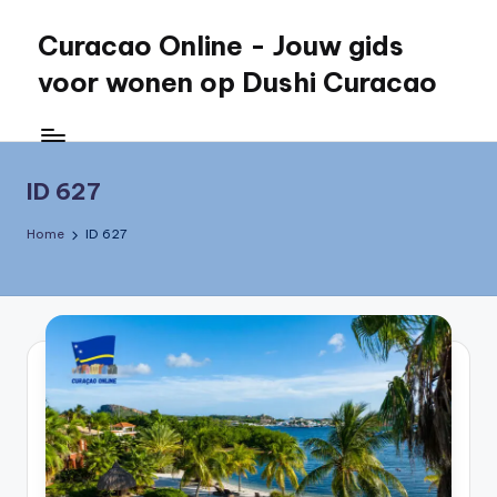
Curacao Online - Jouw gids
Skip
to
voor wonen op Dushi Curacao
content
Jouw
gids
voor
ID 627
wonen
op
Home
ID 627
Dushi
Curacao