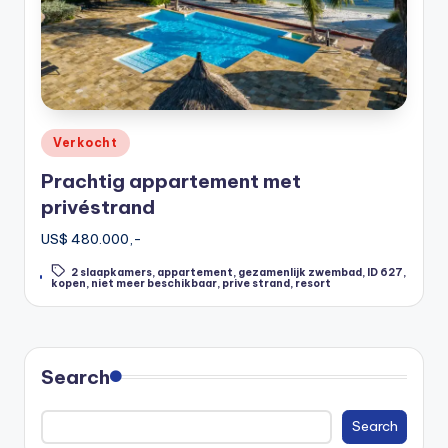
Posted
Verkocht
in
Prachtig appartement met
privéstrand
US$ 480.000,-
2 slaapkamers
,
appartement
,
gezamenlijk zwembad
,
ID 627
,
Tags:
kopen
,
niet meer beschikbaar
,
prive strand
,
resort
Search
Search